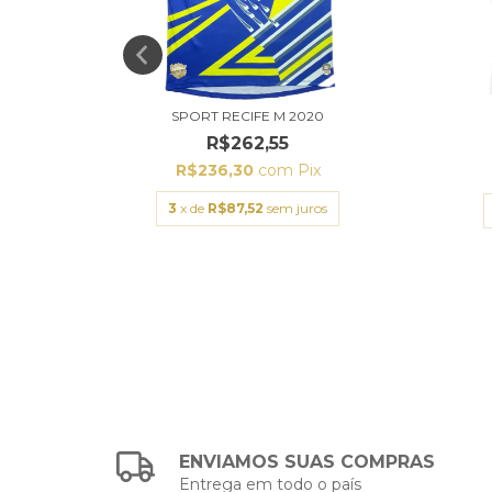
SPORT RECIFE M 2020
09
R$262,55
R$236,30
com
Pix
3
x de
R$87,52
sem juros
s
ENVIAMOS SUAS COMPRAS
Entrega em todo o país