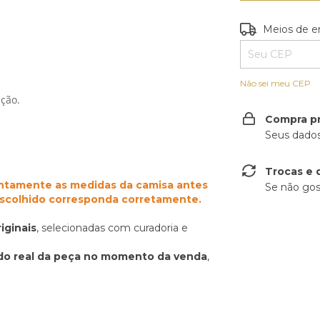
Entregas para o
Meios de e
Não sei meu CEP
ção.
Compra p
Seus dados
Trocas e 
ntamente as medidas da camisa antes
Se não gos
escolhido corresponda corretamente.
iginais
, selecionadas com curadoria e
do real da peça no momento da venda
,