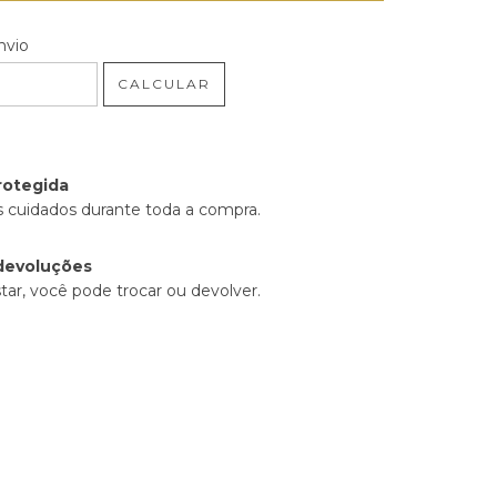
 CEP:
ALTERAR CEP
nvio
CALCULAR
rotegida
 cuidados durante toda a compra.
devoluções
tar, você pode trocar ou devolver.