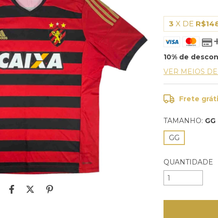
3
X DE
R$14
10% de desco
VER MEIOS D
Frete grát
TAMANHO:
GG
GG
QUANTIDADE