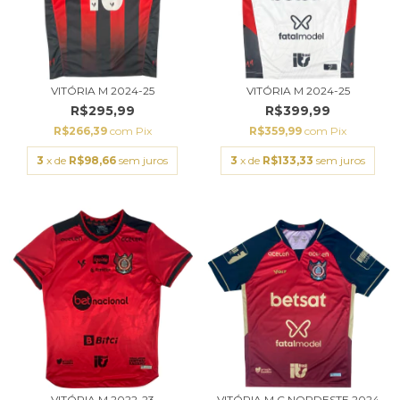
VITÓRIA M 2024-25
VITÓRIA M 2024-25
R$295,99
R$399,99
R$266,39
com
Pix
R$359,99
com
Pix
3
x de
R$98,66
sem juros
3
x de
R$133,33
sem juros
VITÓRIA M 2022-23
VITÓRIA M C.NORDESTE 2024