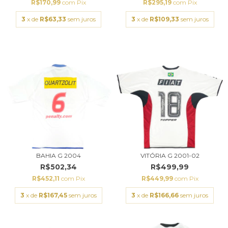
R$170,99
com
Pix
R$295,19
com
Pix
3
x de
R$63,33
sem juros
3
x de
R$109,33
sem juros
BAHIA G 2004
VITÓRIA G 2001-02
R$502,34
R$499,99
R$452,11
com
Pix
R$449,99
com
Pix
3
x de
R$167,45
sem juros
3
x de
R$166,66
sem juros