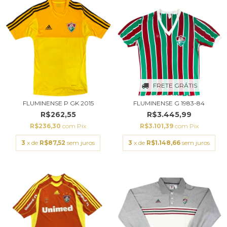
FRETE GRÁTIS
FLUMINENSE P GK 2015
FLUMINENSE G 1983-84
R$262,55
R$3.445,99
R$236,30
com
Pix
R$3.101,39
com
Pix
3
x de
R$87,52
sem juros
3
x de
R$1.148,66
sem juros