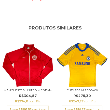
PRODUTOS SIMILARES
MANCHESTER UNITED M 2013-14
CHELSEA M 2008-09
R$304,57
R$275,30
R$274,11
com
Pix
R$247,77
com
Pix
3
x de
R$101,52
sem juros
3
x de
R$91,77
sem juros