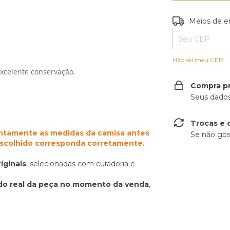
Entregas para o
Meios de e
Não sei meu CEP
xcelente conservação.
Compra p
Seus dados
Trocas e 
ntamente as medidas da camisa antes
Se não gos
escolhido corresponda corretamente.
iginais
, selecionadas com curadoria e
do real da peça no momento da venda
,