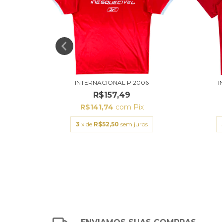
2
INTERNACIONAL P 2006
I
R$157,49
R$141,74
com
Pix
s
3
x de
R$52,50
sem juros