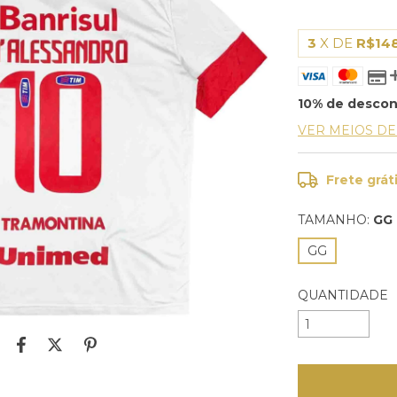
3
X DE
R$14
10% de desco
VER MEIOS D
Frete grát
TAMANHO:
GG
GG
QUANTIDADE