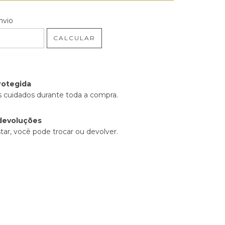
 CEP:
ALTERAR CEP
nvio
CALCULAR
rotegida
 cuidados durante toda a compra.
devoluções
tar, você pode trocar ou devolver.