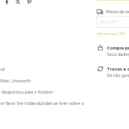
Entregas para o
Meios de e
Não sei meu CEP
Compra p
Seus dados
)
Trocas e 
rá!
Se não gos
 Weir, Unsworth
despontou para o futebol -
r favor tire todas dúvidas se tiver sobre o