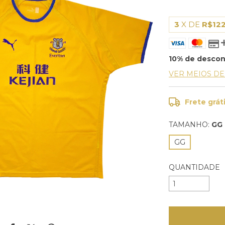
3
X DE
R$122
10% de desco
VER MEIOS D
Frete grát
TAMANHO:
GG
GG
QUANTIDADE