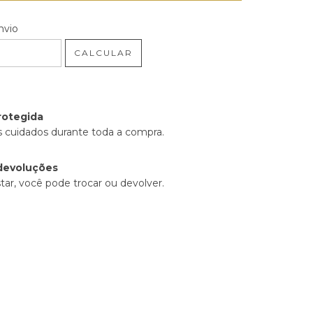
 CEP:
ALTERAR CEP
nvio
CALCULAR
rotegida
 cuidados durante toda a compra.
devoluções
tar, você pode trocar ou devolver.