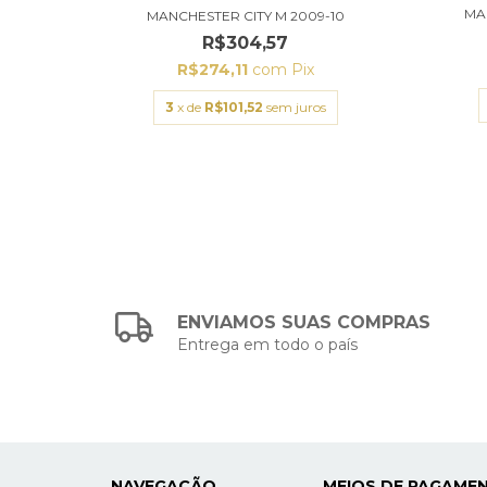
MA
MANCHESTER CITY M 2009-10
R$304,57
R$274,11
com
Pix
3
x de
R$101,52
sem juros
ENVIAMOS SUAS COMPRAS
Entrega em todo o país
NAVEGAÇÃO
MEIOS DE PAGAME