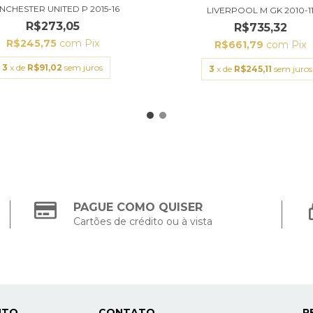
NCHESTER UNITED P 2015-16
LIVERPOOL M GK 2010-1
R$273,05
R$735,32
R$245,75
com
Pix
R$661,79
com
Pix
3
x de
R$91,02
sem juros
3
x de
R$245,11
sem juros
PAGUE COMO QUISER
Cartões de crédito ou à vista
NTO
CONTATO
R