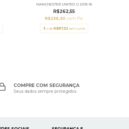
1
MANCHESTER UNITED G 2015-16
A
R$262,55
R$236,30
com
Pix
3
x de
R$87,52
sem juros
COMPRE COM SEGURANÇA
Seus dados sempre protegidos
EDES SOCIAIS
SEGURANÇA E