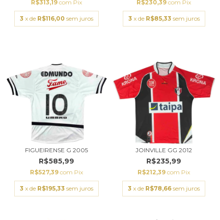
R$313,19
com
Pix
R$230,39
com
Pix
3
x de
R$116,00
sem juros
3
x de
R$85,33
sem juros
FIGUEIRENSE G 2005
JOINVILLE GG 2012
R$585,99
R$235,99
R$527,39
com
Pix
R$212,39
com
Pix
3
x de
R$195,33
sem juros
3
x de
R$78,66
sem juros