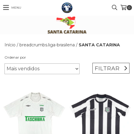
MENU
0
Início
/
breadcrumbs.liga-brasilena
/
SANTA CATARINA
Ordenar por
FILTRAR