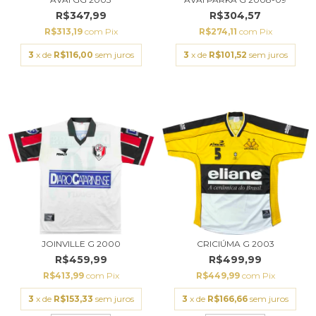
R$347,99
R$304,57
R$313,19
com
Pix
R$274,11
com
Pix
3
x de
R$116,00
sem juros
3
x de
R$101,52
sem juros
JOINVILLE G 2000
CRICIÚMA G 2003
R$459,99
R$499,99
R$413,99
com
Pix
R$449,99
com
Pix
3
x de
R$153,33
sem juros
3
x de
R$166,66
sem juros