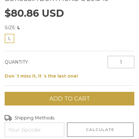
$80.86 USD
SIZE:
L
L
QUANTITY
Don´t miss it, it´s the last one!
Shipping for zipcode:
CHANGE ZIPCODE
Shipping Methods
CALCULATE