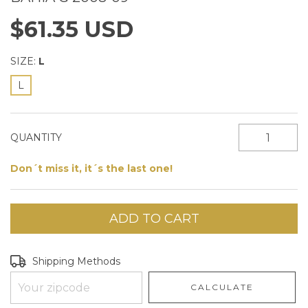
$61.35 USD
SIZE:
L
L
QUANTITY
Don´t miss it, it´s the last one!
Shipping for zipcode:
CHANGE ZIPCODE
Shipping Methods
CALCULATE