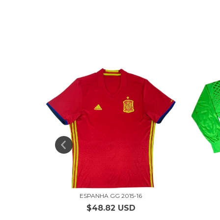
1
ESPANHA GG 2015-16
$48.82 USD