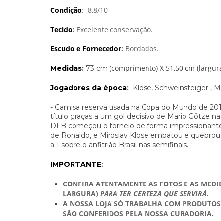
Condição
: 8,8/10
Tecido
:
Excelente conservação.
Escudo e
Fornecedor
:
Bordados.
(comprimento) X 51,50 cm (largur
Medidas
:
73 cm
:
Jogadores da época
Klose, Schweinsteiger , M
- Camisa reserva usada na Copa do Mundo de 201
título graças a um gol decisivo de Mario Götze na
DFB começou o torneio de forma impressionante
de Ronaldo, e Miroslav Klose empatou e quebrou 
a 1 sobre o anfitrião Brasil nas semifinais.
:
IMPORTANTE
CONFIRA ATENTAMENTE AS FOTOS E AS MEDI
LARGURA)
PARA TER CERTEZA QUE SERVIRÁ.
A NOSSA LOJA SÓ TRABALHA COM PRODUTOS 
SÃO CONFERIDOS PELA NOSSA CURADORIA.