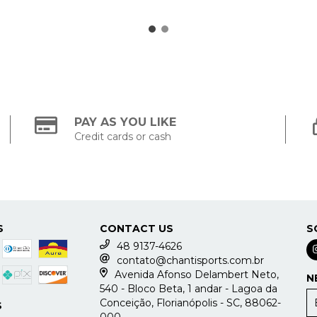
PAY AS YOU LIKE
Credit cards or cash
S
CONTACT US
S
48 9137-4626
contato@chantisports.com.br
Avenida Afonso Delambert Neto,
N
540 - Bloco Beta, 1 andar - Lagoa da
Conceição, Florianópolis - SC, 88062-
S
000