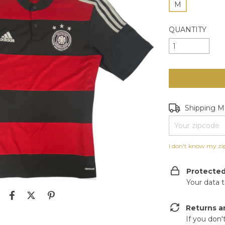
M
QUANTITY
Shipping for zip
Shipping 
I don't know my zi
Protecte
Your data 
Returns a
If you don'