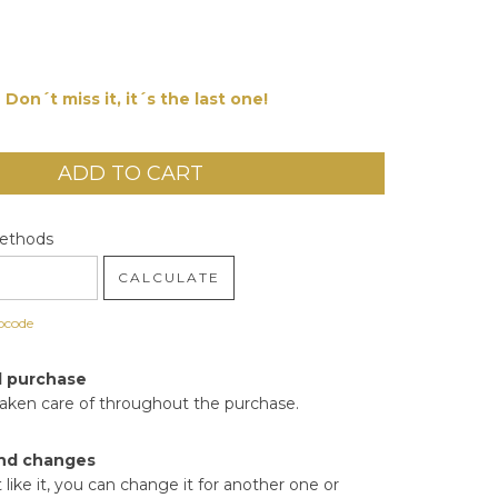
Don´t miss it, it´s the last one!
code:
CHANGE ZIPCODE
Methods
CALCULATE
pcode
d purchase
taken care of throughout the purchase.
nd changes
t like it, you can change it for another one or