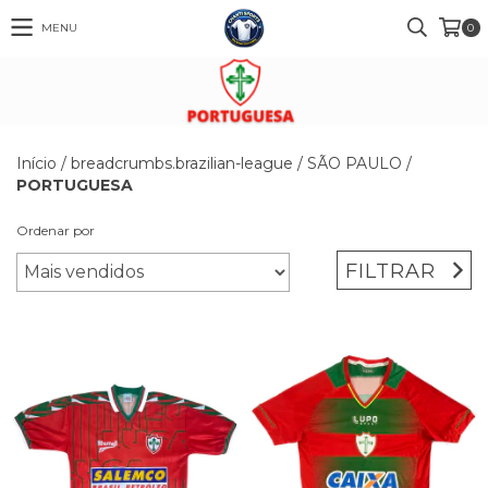
MENU
0
Início
/
breadcrumbs.brazilian-league
/
SÃO PAULO
/
PORTUGUESA
Ordenar por
FILTRAR