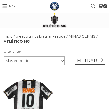
MENÚ
0
Inicio
/
breadcrumbs.brazilian-league
/
MINAS GERAIS
/
ATLÉTICO MG
Ordenar por
FILTRAR